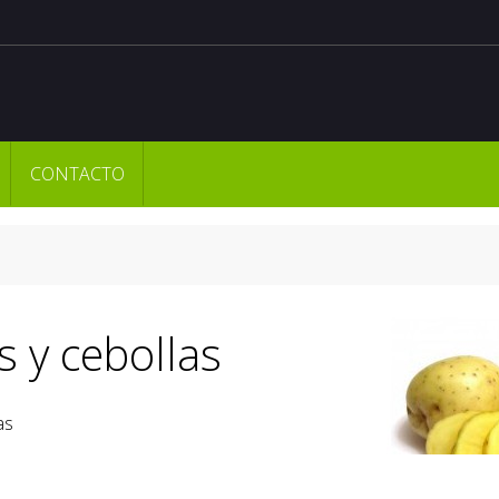
CONTACTO
s y cebollas
as