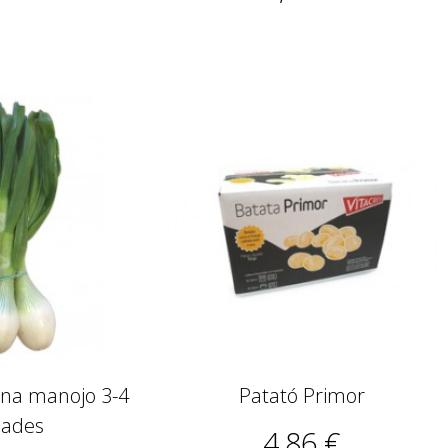
rna manojo 3-4
Patató Primor
dades
4,86 €