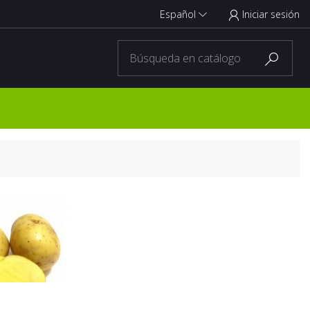
Español
Iniciar sesión


