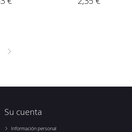
43 €
2,35 €

Su cuenta
Información personal