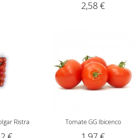
2,58 €
lgar Ristra
Tomate GG Ibicenco
42 €
1,97 €