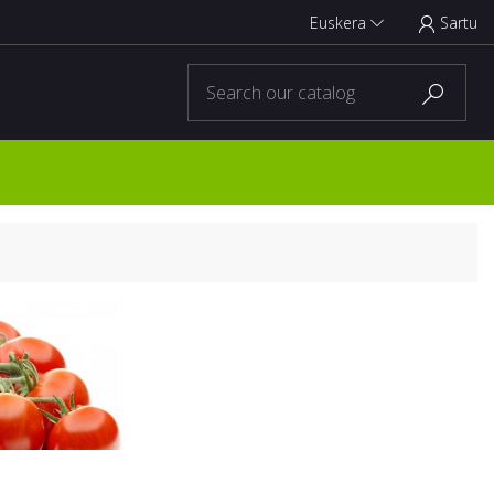
Euskera
Sartu


