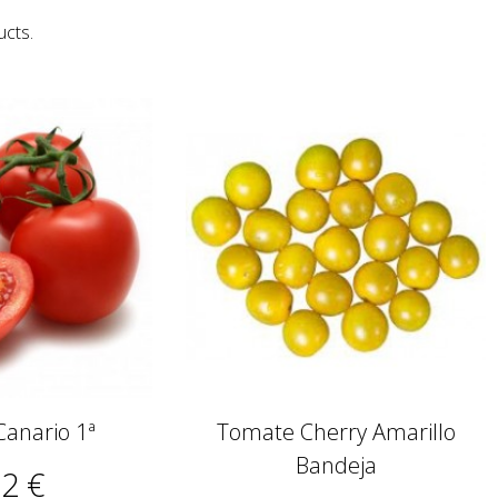
ucts.
anario 1ª
Tomate Cherry Amarillo
Bandeja
52 €