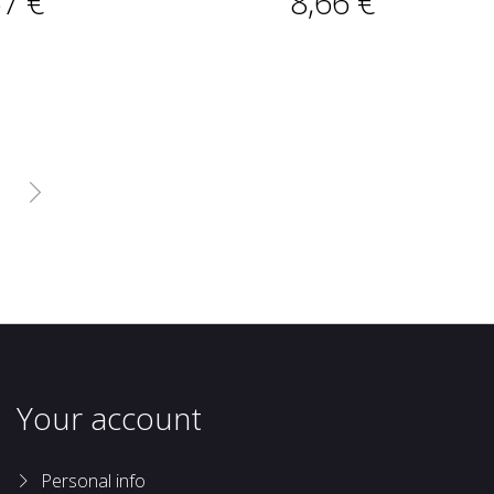
67 €
8,66 €

Your account
Personal info