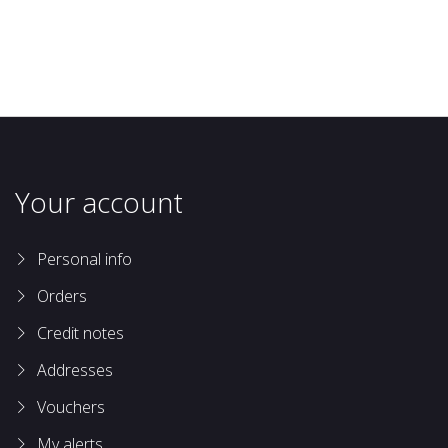
Your account
Personal info
Orders
Credit notes
Addresses
Vouchers
My alerts