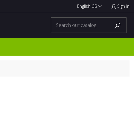
English GB
Sign in


